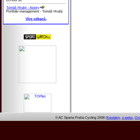
Tomáš Hrubý - Axiory
Portfolio management - Tomáš Hrubý
Více odkazů.
© AC Sparta Praha Cycling 2008 (
Kontakty
,
o webu
,
Och