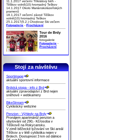
11.1.2017 večerní Tříkrálový běh -
Těškov volně(10) hromadný Teškov
14.1.2017 Okolo Mariánskolázeňských
pramenů
18.1.2017 večerní závod Těškov
volně(10) hromadný Teškov
25.1.2017(5.2.) Chodovar Ski večern
Fotogalerie
-
Procházení
Tour de Brdy
2016
fotogalerie
Fotogalerie
-
Procházení
Stojí za návštěvu
Sportimage
aktuální sportovní informace
Brdská stopa - info z Brd
aktuální zpravodajství z Brd nejen
sněhové + webkamery
BikeStream
Cyklistický webzine
Penzion - Výhledy na Brdy
Pronájem apartmánů/ penzion a
ubytování od 290,- Kč/osoba v
Těškově na Rokycansku.
V zimě běžecké lyžování ve Ski areál
Těškov a v létě cyklistika nejen v
Brdech. Dostupnost 3 km od dálnice
D5 exit 50.