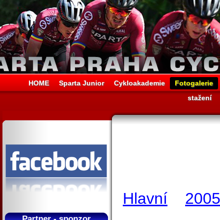
HOME
Sparta Junior
Cykloakademie
Fotogalerie
stažení
Hlavní
200
Partner - sponzor