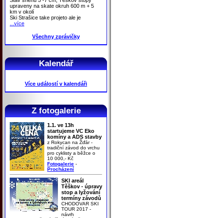
upraveny na skate okruh 600 m + 5
km v okolí
Ski Strašice take projeto ale je
...více
Všechny zprávičky
Kalendář
Více událostí v kalendáři
Z fotogalerie
1.1. ve 13h
startujeme VC Eko
komíny a ADS stavby
z Rokycan na Žďár -
tradiční závod do vrchu
pro cyklisty a běžce o
10 000,- Kč
Fotogalerie
-
Procházení
SKI areál
Těškov - úpravy
stop a lyžování
termíny závodů
CHODOVAR SKI
TOUR 2017 -
návrh