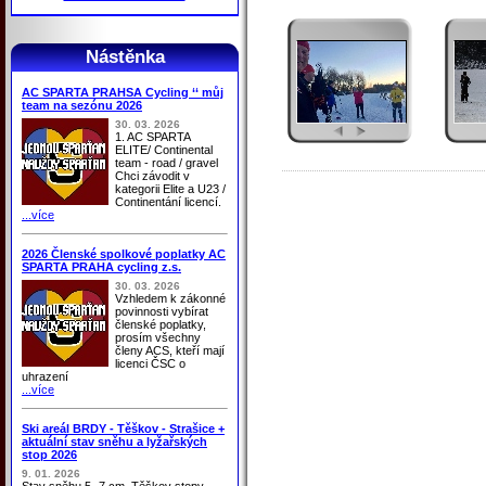
Nástěnka
AC SPARTA PRAHSA Cycling ‘‘ můj
team na sezónu 2026
30. 03. 2026
1. AC SPARTA
ELITE/ Continental
team - road / gravel
Chci závodit v
kategorii Elite a U23 /
Continentání licencí.
...více
2026 Členské spolkové poplatky AC
SPARTA PRAHA cycling z.s.
30. 03. 2026
Vzhledem k zákonné
povinnosti vybírat
členské poplatky,
prosím všechny
členy ACS, kteří mají
licenci ČSC o
uhrazení
...více
Ski areál BRDY - Těškov - Strašice +
aktuální stav sněhu a lyžařských
stop 2026
9. 01. 2026
Stav sněhu 5 -7 cm, Těškov stopy