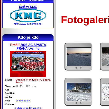
Řetězy KMC
Fotogaler
http://www.cyklomax.cz/
Kdo je kdo
Profil:
2008 AC SPARTA
PRAHA cycling
Status
Oficiální člen týmu AC Sparta
Praha
Narozen
30. 11. -0001 - Po
Kde
Bydliště
Záliby
Foto
Ve fotogalerii
Kontakt
.: Chcete vědět více? :.