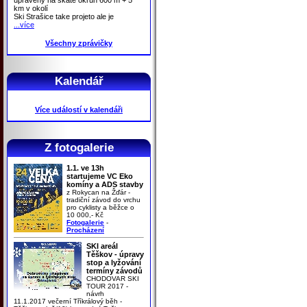
km v okolí
Ski Strašice take projeto ale je
...více
Všechny zprávičky
Kalendář
Více událostí v kalendáři
Z fotogalerie
1.1. ve 13h
startujeme VC Eko
komíny a ADS stavby
z Rokycan na Žďár -
tradiční závod do vrchu
pro cyklisty a běžce o
10 000,- Kč
Fotogalerie
-
Procházení
SKI areál
Těškov - úpravy
stop a lyžování
termíny závodů
CHODOVAR SKI
TOUR 2017 -
návrh
11.1.2017 večerní Tříkrálový běh -