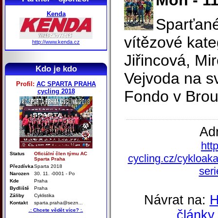
Mon - 11
Kenda
Sparťané
vítězové kate
http://www.kenda.cz
Jiřincová, Mi
Kdo je kdo
Vejvoda na sv
Profil:
AC SPARTA PRAHA
cycling 2018
Fondo v Bro
Ad
htt
Status
Oficiální člen týmu AC
cycling.cz/cykloak
Sparta Praha
Přezdívka
Sparta 2018
ser
Narozen
30. 11. -0001 - Po
Kde
Praha
Bydliště
Praha
Záliby
Cyklistika
Návrat na:
Kontakt
sparta.praha@sezn...
.: Chcete vědět více? :.
články