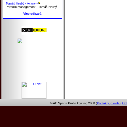
Tomáš Hrubý - Axiory
Portfolio management - Tomáš Hrubý
Více odkazů.
© AC Sparta Praha Cycling 2008 (
Kontakty
,
o webu
,
Och