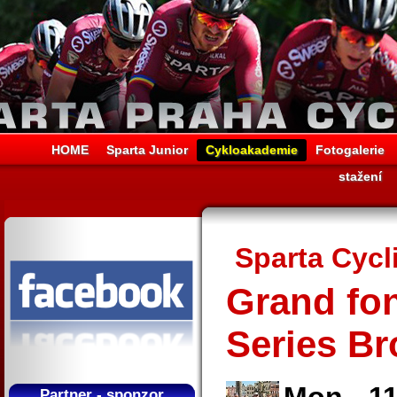
HOME
Sparta Junior
Cykloakademie
Fotogalerie
stažení
Sparta Cyc
Grand fo
Series B
Partner - sponzor