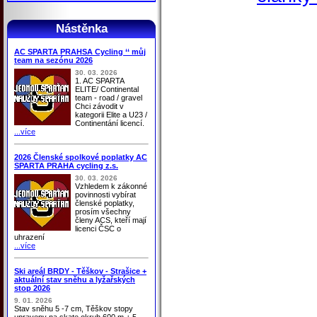
Nástěnka
AC SPARTA PRAHSA Cycling ‘‘ můj
team na sezónu 2026
30. 03. 2026
1. AC SPARTA
ELITE/ Continental
team - road / gravel
Chci závodit v
kategorii Elite a U23 /
Continentání licencí.
...více
2026 Členské spolkové poplatky AC
SPARTA PRAHA cycling z.s.
30. 03. 2026
Vzhledem k zákonné
povinnosti vybírat
členské poplatky,
prosím všechny
členy ACS, kteří mají
licenci ČSC o
uhrazení
...více
Ski areál BRDY - Těškov - Strašice +
aktuální stav sněhu a lyžařských
stop 2026
9. 01. 2026
Stav sněhu 5 -7 cm, Těškov stopy
upraveny na skate okruh 600 m + 5