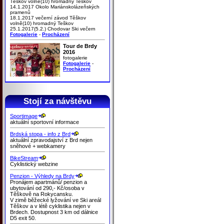
Těškov volně(10) hromadný Teškov
14.1.2017 Okolo Mariánskolázeňských
pramenů
18.1.2017 večerní závod Těškov
volně(10) hromadný Teškov
25.1.2017(5.2.) Chodovar Ski večern
Fotogalerie
-
Procházení
Tour de Brdy
2016
fotogalerie
Fotogalerie
-
Procházení
Stojí za návštěvu
Sportimage
aktuální sportovní informace
Brdská stopa - info z Brd
aktuální zpravodajství z Brd nejen
sněhové + webkamery
BikeStream
Cyklistický webzine
Penzion - Výhledy na Brdy
Pronájem apartmánů/ penzion a
ubytování od 290,- Kč/osoba v
Těškově na Rokycansku.
V zimě běžecké lyžování ve Ski areál
Těškov a v létě cyklistika nejen v
Brdech. Dostupnost 3 km od dálnice
D5 exit 50.